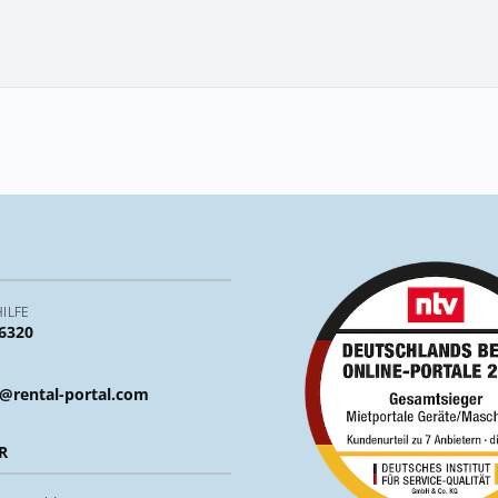
ILFE
 6320
@rental-portal.com
R