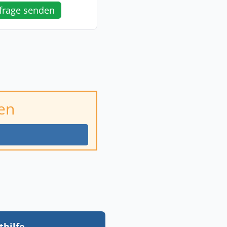
frage senden
en
thilfe