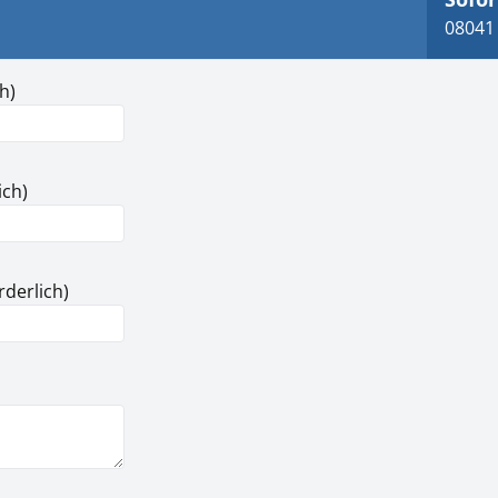
08041 
h)
ich)
rderlich)