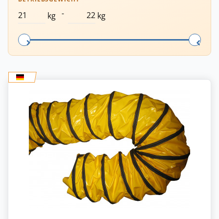
-
kg
kg