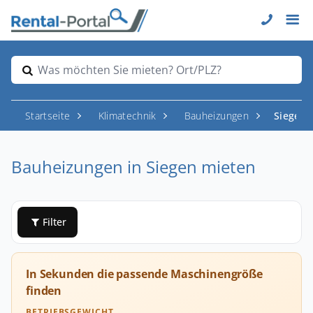
Was möchten Sie mieten? Ort/PLZ?
Startseite
Klimatechnik
Bauheizungen
Siegen
Bauheizungen in Siegen mieten
Filter
In Sekunden die passende Maschinengröße
finden
BETRIEBSGEWICHT