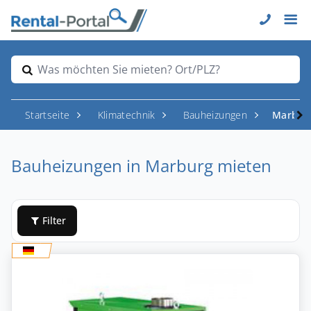
Was möchten Sie mieten? Ort/PLZ?
Startseite
Klimatechnik
Bauheizungen
Marbur
Bauheizungen in Marburg mieten
Filter