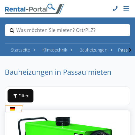
Was möchten Sie mieten? Ort/PLZ?
Startseite
Klimatechnik
Bauheizungen
Passau
Bauheizungen in Passau mieten
Filter