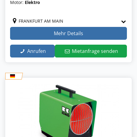
Motor:
Elektro
FRANKFURT AM MAIN
Mehr Details
Anrufen
Mietanfrage senden