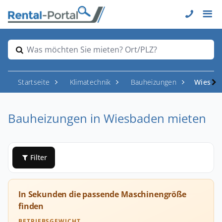
Was möchten Sie mieten? Ort/PLZ?
Startseite
Klimatechnik
Bauheizungen
Wiesba
Bauheizungen in Wiesbaden mieten
Filter
In Sekunden die passende Maschinengröße
finden
BETRIEBSGEWICHT