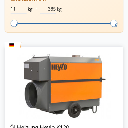
-
kg
kg
Öl Heizung Heylo K120