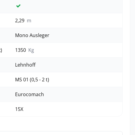
Ja
2,29
m
Mono Ausleger
)
1350
Kg
Lehnhoff
MS 01 (0,5 - 2 t)
Eurocomach
15X