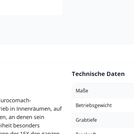
Technische Daten
Maße
r Eurocomach-
Betriebsgewicht
trieb in Innenräumen, auf
ten, an denen sein
Grabtiefe
eiheit besonders
kann der 15X den ganzen