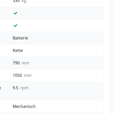
330
Kg
Ja
Ja
Batterie
Kette
790
mm
1050
mm
e
9.5
rpm
Mechanisch