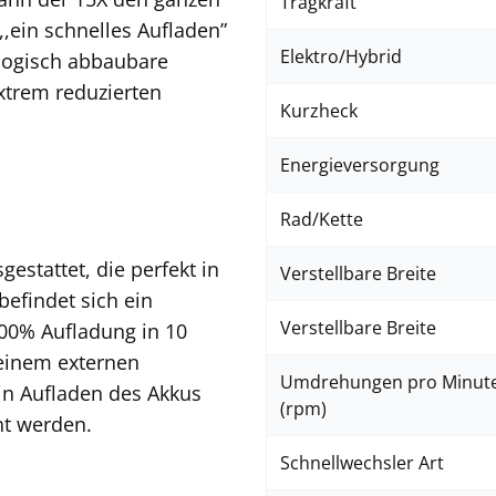
Tragkraft
,,ein schnelles Aufladen”
Elektro/Hybrid
ologisch abbaubare
xtrem reduzierten
Kurzheck
Energieversorgung
Rad/Kette
gestattet, die perfekt in
Verstellbare Breite
befindet sich ein
Verstellbare Breite
100%
Aufladung in 10
 einem externen
Umdrehungen pro Minut
ein Aufladen des Akkus
(rpm)
ht werden.
Schnellwechsler Art