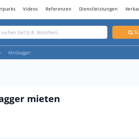
etparks
Videos
Referenzen
Dienstleistungen
Verka
S
Minibagger
agger mieten