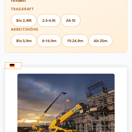
finden
TRAGKRAFT
Bis 2,49t
2,5-4,9t
Ab 5t
ARBEITSHÖHE
Bis 5,9m
6-14,9m
15-24,9m
Ab 25m