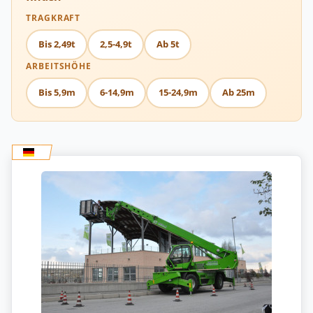
TRAGKRAFT
Bis 2,49t
2,5-4,9t
Ab 5t
ARBEITSHÖHE
Bis 5,9m
6-14,9m
15-24,9m
Ab 25m