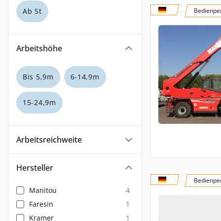
Ab 5t
Bedienper
Arbeitshöhe
Bis 5,9m
6-14,9m
15-24,9m
Arbeitsreichweite
Hersteller
Bedienper
Manitou
4
Faresin
1
Kramer
1