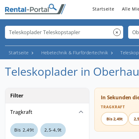
Startseite
Alle Mi
×
Startseite
Hebetechnik & Flurfördertechnik
Telesko
Teleskoplader in Oberha
Filter
In Sekunden di
TRAGKRAFT
Tragkraft
Bis 2,49t
2,5
Bis 2,49t
2,5-4,9t