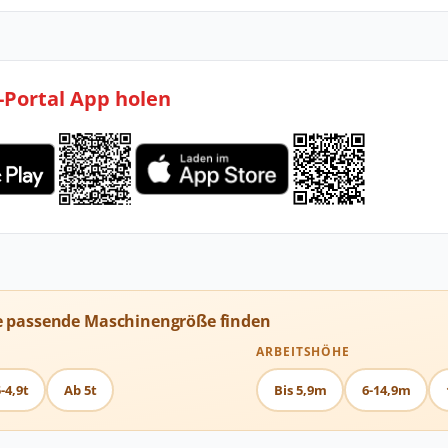
l-Portal App holen
e passende Maschinengröße finden
ARBEITSHÖHE
-4,9t
Ab 5t
Bis 5,9m
6-14,9m