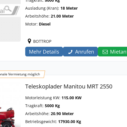
Tragkraft:
5000 Kg
Ausladung (Kran):
18 Meter
Arbeitshöhe:
21.00 Meter
Motor:
Diesel
BOTTROP
Mehr Details
Anrufen
Mietan
onale Vermietung möglich
Teleskoplader Manitou MRT 2550
Motorleistung KW:
115.00 KW
Tragkraft:
5000 Kg
Arbeitshöhe:
20.90 Meter
Betriebsgewicht:
17930.00 Kg