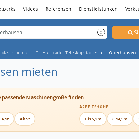
etparks
Videos
Referenzen
Dienstleistungen
Verka
×
S
p Maschinen
Teleskoplader Teleskopstapler
Oberhausen
usen mieten
e passende Maschinengröße finden
ARBEITSHÖHE
-4,9t
Ab 5t
Bis 5,9m
6-14,9m