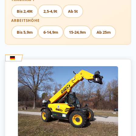
Bis 2,49t
2,5-4,9t
Ab 5t
ARBEITSHÖHE
Bis 5,9m
6-14,9m
15-24,9m
Ab 25m