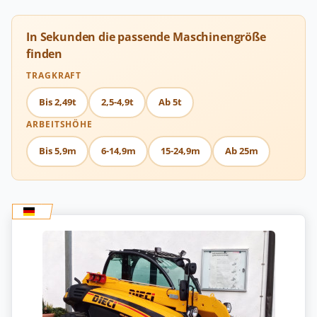
In Sekunden die passende Maschinengröße
finden
TRAGKRAFT
Bis 2,49t
2,5-4,9t
Ab 5t
ARBEITSHÖHE
Bis 5,9m
6-14,9m
15-24,9m
Ab 25m