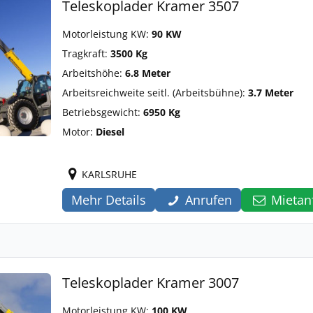
Teleskoplader Kramer 3507
Motorleistung KW:
90 KW
Tragkraft:
3500 Kg
Arbeitshöhe:
6.8 Meter
Arbeitsreichweite seitl. (Arbeitsbühne):
3.7 Meter
Betriebsgewicht:
6950 Kg
Motor:
Diesel
KARLSRUHE
Mehr Details
Anrufen
Mietan
Teleskoplader Kramer 3007
Motorleistung KW:
100 KW