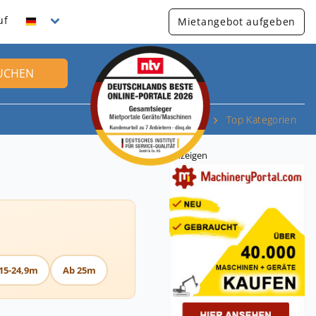
uf
Mietangebot aufgeben
UCHEN
Top Kategorien
Anzeigen
15-24,9m
Ab 25m