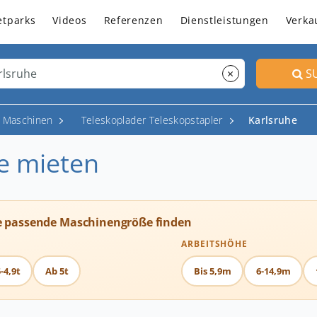
etparks
Videos
Referenzen
Dienstleistungen
Verka
×
S
p Maschinen
Teleskoplader Teleskopstapler
Karlsruhe
he mieten
e passende Maschinengröße finden
ARBEITSHÖHE
-4,9t
Ab 5t
Bis 5,9m
6-14,9m