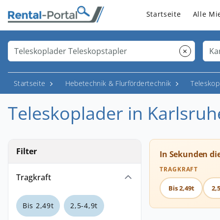
Startseite
Alle Mi
×
Startseite
Hebetechnik & Flurfördertechnik
Telesko
Teleskoplader in Karlsru
Filter
In Sekunden di
TRAGKRAFT
Tragkraft
Bis 2,49t
2,5
Bis 2,49t
2,5-4,9t