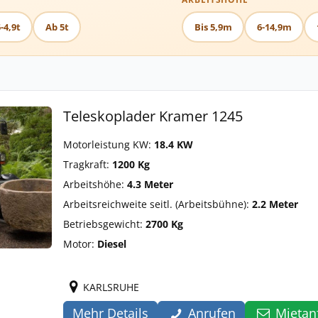
-4,9t
Ab 5t
Bis 5,9m
6-14,9m
Teleskoplader Kramer 1245
Motorleistung KW:
18.4 KW
Tragkraft:
1200 Kg
Arbeitshöhe:
4.3 Meter
Arbeitsreichweite seitl. (Arbeitsbühne):
2.2 Meter
Betriebsgewicht:
2700 Kg
Motor:
Diesel
KARLSRUHE
Mehr Details
Anrufen
Mietan