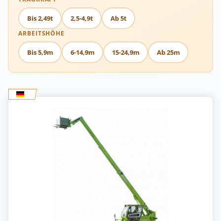
Bis 2,49t
2,5-4,9t
Ab 5t
ARBEITSHÖHE
Bis 5,9m
6-14,9m
15-24,9m
Ab 25m