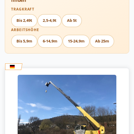
TRAGKRAFT
Bis 2,49t
2,5-4,9t
Ab 5t
ARBEITSHÖHE
Bis 5,9m
6-14,9m
15-24,9m
Ab 25m