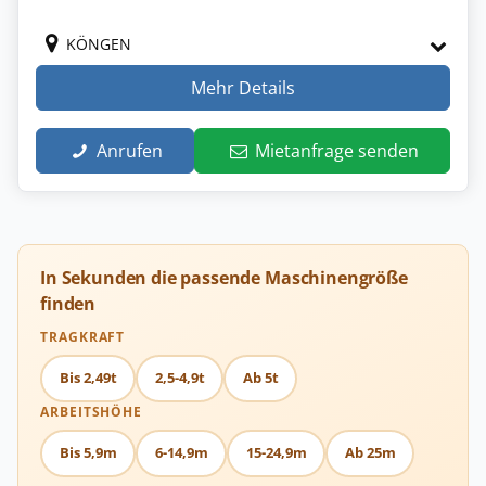
KÖNGEN
Mehr Details
Anrufen
Mietanfrage senden
In Sekunden die passende Maschinengröße
finden
TRAGKRAFT
Bis 2,49t
2,5-4,9t
Ab 5t
ARBEITSHÖHE
Bis 5,9m
6-14,9m
15-24,9m
Ab 25m