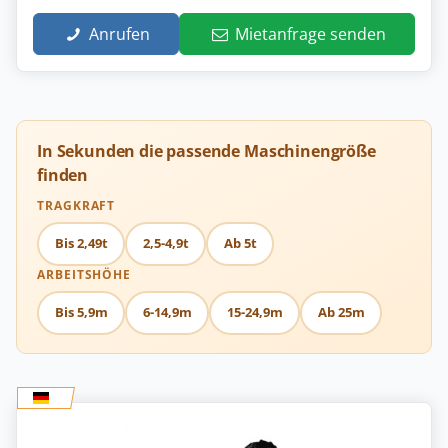
Anrufen
Mietanfrage senden
In Sekunden die passende Maschinengröße
finden
TRAGKRAFT
Bis 2,49t
2,5-4,9t
Ab 5t
ARBEITSHÖHE
Bis 5,9m
6-14,9m
15-24,9m
Ab 25m