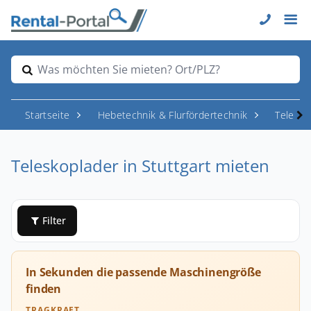
Was möchten Sie mieten? Ort/PLZ?
Startseite
Hebetechnik & Flurfördertechnik
Telesk
Teleskoplader in Stuttgart mieten
Filter
In Sekunden die passende Maschinengröße
finden
TRAGKRAFT