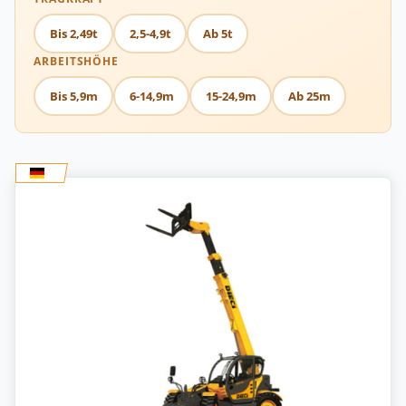
Bis 2,49t
2,5-4,9t
Ab 5t
ARBEITSHÖHE
Bis 5,9m
6-14,9m
15-24,9m
Ab 25m