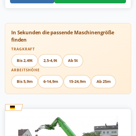
In Sekunden die passende Maschinengröße
finden
TRAGKRAFT
Bis 2,49t
2,5-4,9t
Ab 5t
ARBEITSHÖHE
Bis 5,9m
6-14,9m
15-24,9m
Ab 25m