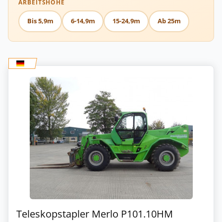
ARBEITSHÖHE
Bis 5,9m
6-14,9m
15-24,9m
Ab 25m
Teleskopstapler Merlo P101.10HM