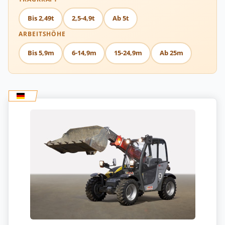
Bis 2,49t
2,5-4,9t
Ab 5t
ARBEITSHÖHE
Bis 5,9m
6-14,9m
15-24,9m
Ab 25m