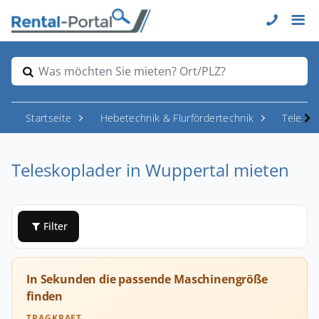
Was möchten Sie mieten? Ort/PLZ?
Startseite
Hebetechnik & Flurfördertechnik
Telesk
Teleskoplader in Wuppertal mieten
Filter
In Sekunden die passende Maschinengröße
finden
TRAGKRAFT