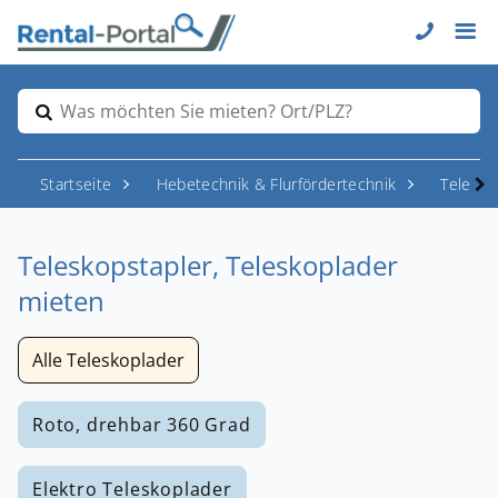
Was möchten Sie mieten? Ort/PLZ?
Startseite
Hebetechnik & Flurfördertechnik
Telesk
Teleskopstapler, Teleskoplader
mieten
Alle Teleskoplader
Roto, drehbar 360 Grad
Elektro Teleskoplader