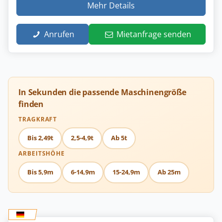
Mehr Details
Anrufen
Mietanfrage senden
In Sekunden die passende Maschinengröße
finden
TRAGKRAFT
Bis 2,49t
2,5-4,9t
Ab 5t
ARBEITSHÖHE
Bis 5,9m
6-14,9m
15-24,9m
Ab 25m