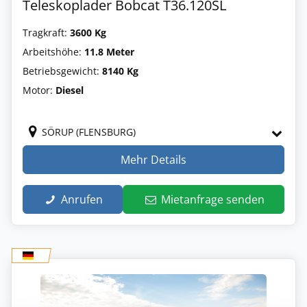
Teleskoplader Bobcat T36.120SL
Tragkraft:
3600 Kg
Arbeitshöhe:
11.8 Meter
Betriebsgewicht:
8140 Kg
Motor:
Diesel
SÖRUP (FLENSBURG)
Mehr Details
Anrufen
Mietanfrage senden