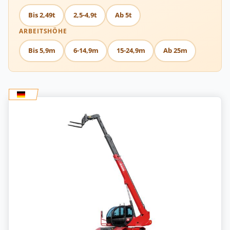
Bis 2,49t
2,5-4,9t
Ab 5t
ARBEITSHÖHE
Bis 5,9m
6-14,9m
15-24,9m
Ab 25m