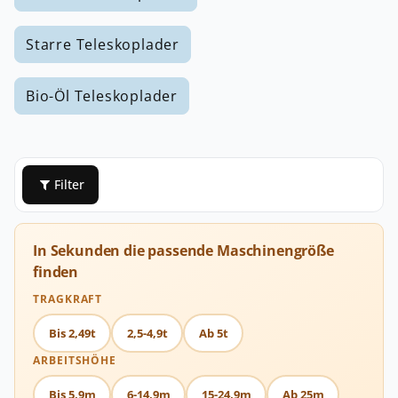
Starre Teleskoplader
Bio-Öl Teleskoplader
Filter
In Sekunden die passende Maschinengröße
finden
TRAGKRAFT
Bis 2,49t
2,5-4,9t
Ab 5t
ARBEITSHÖHE
Bis 5,9m
6-14,9m
15-24,9m
Ab 25m