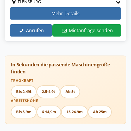
FLENSBURG
Mehr Details
Anrufen
Mietanfrage senden
In Sekunden die passende Maschinengröße
finden
TRAGKRAFT
Bis 2,49t
2,5-4,9t
Ab 5t
ARBEITSHÖHE
Bis 5,9m
6-14,9m
15-24,9m
Ab 25m